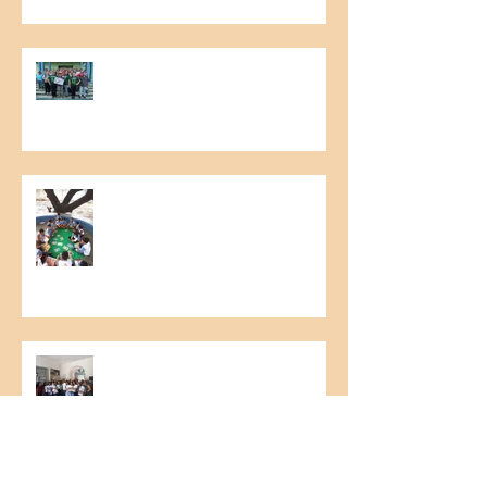
6th Meeting of Raw Material
Producers
Literary Cashew Tree Project
Food Collection Campaign